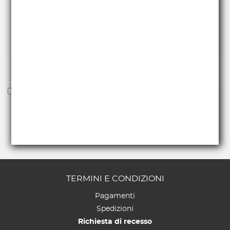
RICEVI NEWS E PROMO
Iscriviti alla nostra newsletter per essere fra i primi a
ricevere offerte e novità.
Voglio ricevere la newsletter
TERMINI E CONDIZIONI
Pagamenti
Spedizioni
Richiesta di recesso