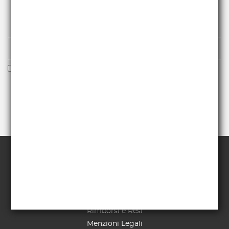
Iscriviti alla nostra newsletter per essere fra i primi a
ricevere offerte e novità.
Voglio ricevere la newsletter
TERMINI E CONDIZIONI
Pagamenti
Spedizioni
Richiesta di recesso
Rimborsi e Resi
Menzioni Legali