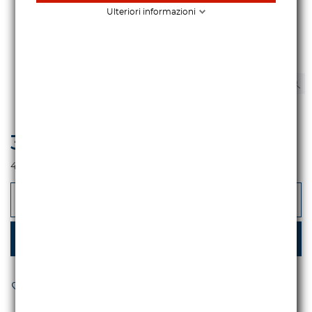
Ulteriori informazioni
397,54 €
iva escl.
485,00 €
Iva incl.
-
+
AGGIUNGI AL CARRELLO
AGGIUNGI AI PREFERITI