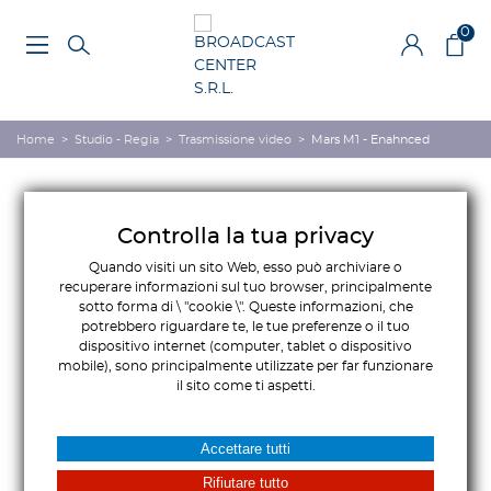
0
Home
>
Studio - Regia
>
Trasmissione video
>
Mars M1 - Enahnced
Controlla la tua privacy
Quando visiti un sito Web, esso può archiviare o
recuperare informazioni sul tuo browser, principalmente
sotto forma di \ "cookie \". Queste informazioni, che
potrebbero riguardare te, le tue preferenze o il tuo
dispositivo internet (computer, tablet o dispositivo
mobile), sono principalmente utilizzate per far funzionare
il sito come ti aspetti.
Accettare tutti
Rifiutare tutto