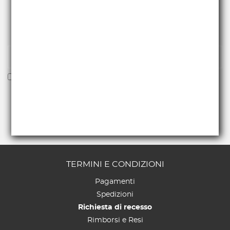
RICEVI NEWS E PROMO
Iscriviti alla nostra newsletter per essere fra i primi a
ricevere offerte e novità.
Voglio ricevere la newsletter
TERMINI E CONDIZIONI
Pagamenti
Spedizioni
Richiesta di recesso
Rimborsi e Resi