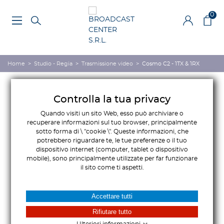
0
Home
>
Studio - Regia
>
Trasmissione video
>
Cosmo C2 - 1TX & 1RX
Controlla la tua privacy
Quando visiti un sito Web, esso può archiviare o
recuperare informazioni sul tuo browser, principalmente
sotto forma di \ "cookie \". Queste informazioni, che
potrebbero riguardare te, le tue preferenze o il tuo
dispositivo internet (computer, tablet o dispositivo
mobile), sono principalmente utilizzate per far funzionare
il sito come ti aspetti.
Accettare tutti
Rifiutare tutto