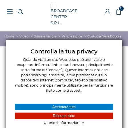
0
Home
>
Video
>
Borse e valigie
>
Valigie rigide
>
Custodia Nera Doppia
(Confezione da 50)
Controlla la tua privacy
Quando visiti un sito Web, esso può archiviare o
recuperare informazioni sul tuo browser, principalmente
sotto forma di \ "cookie \". Queste informazioni, che
potrebbero riguardare te, le tue preferenze o il tuo
dispositivo internet (computer, tablet o dispositivo
mobile), sono principalmente utilizzate per far funzionare
il sito come ti aspetti.
Accettare tutti
Rifiutare tutto
Ulteriori informazioni