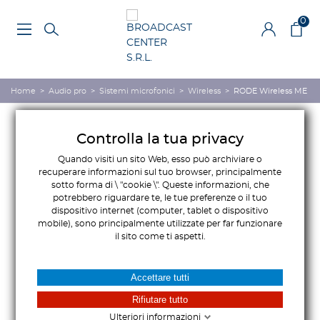
0
Home
>
Audio pro
>
Sistemi microfonici
>
Wireless
>
RODE Wireless ME
Controlla la tua privacy
Quando visiti un sito Web, esso può archiviare o
recuperare informazioni sul tuo browser, principalmente
sotto forma di \ "cookie \". Queste informazioni, che
potrebbero riguardare te, le tue preferenze o il tuo
dispositivo internet (computer, tablet o dispositivo
mobile), sono principalmente utilizzate per far funzionare
il sito come ti aspetti.
Accettare tutti
Rifiutare tutto
Ulteriori informazioni