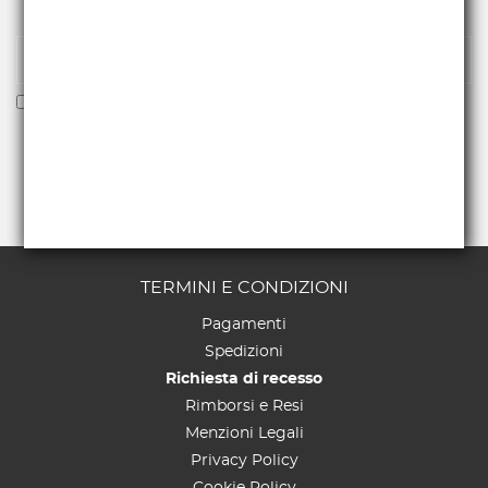
ricevere offerte e novità.
Voglio ricevere la newsletter
TERMINI E CONDIZIONI
Pagamenti
Spedizioni
Richiesta di recesso
Rimborsi e Resi
Menzioni Legali
Privacy Policy
Cookie Policy