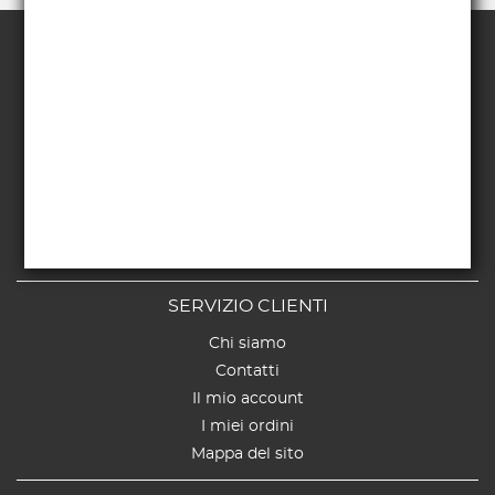
TERMINI E CONDIZIONI
Pagamenti
Spedizioni
Richiesta di recesso
Rimborsi e Resi
Menzioni Legali
Privacy Policy
Cookie Policy
SERVIZIO CLIENTI
Chi siamo
Contatti
Il mio account
I miei ordini
Mappa del sito