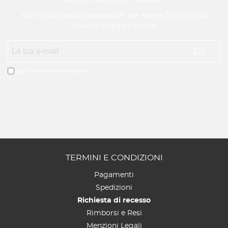
Iscriviti alla nostra newsletter per essere fra i primi a
ricevere offerte e novità.
Voglio ricevere la newsletter
TERMINI E CONDIZIONI
Pagamenti
Spedizioni
Richiesta di recesso
Rimborsi e Resi
Menzioni Legali