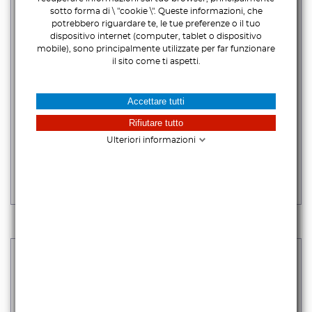
sotto forma di \ "cookie \". Queste informazioni, che
potrebbero riguardare te, le tue preferenze o il tuo
dispositivo internet (computer, tablet o dispositivo
mobile), sono principalmente utilizzate per far funzionare
il sito come ti aspetti.
Accettare tutti
KILOVIEW - E1-S
Rifiutare tutto
Ulteriori informazioni
299,00 €
iva escl.
364,78 €
Iva incl.
DISPONIBILE IN 2-3GG