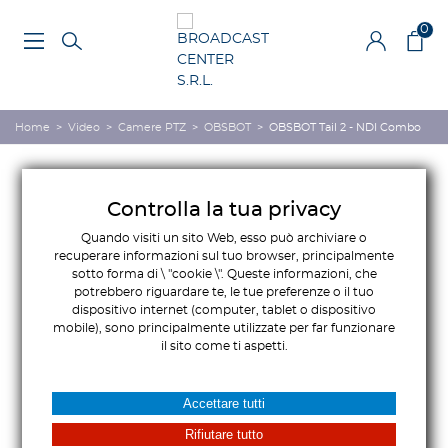
0
Home
>
Video
>
Camere PTZ
>
OBSBOT
>
OBSBOT Tail 2 - NDI Combo
Controlla la tua privacy
Quando visiti un sito Web, esso può archiviare o
recuperare informazioni sul tuo browser, principalmente
sotto forma di \ "cookie \". Queste informazioni, che
potrebbero riguardare te, le tue preferenze o il tuo
dispositivo internet (computer, tablet o dispositivo
mobile), sono principalmente utilizzate per far funzionare
il sito come ti aspetti.
Accettare tutti
Rifiutare tutto