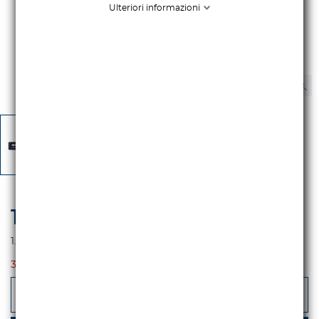
Ulteriori informazioni
1.318,03 €
iva escl.
1.608,00 €
Iva incl.
3-5 GIORNI
-
+