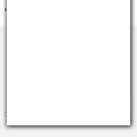
IN POCHE PAROLE...
RICEVI NEWS E PROMO
Iscriviti alla nostra newsletter per essere fra i primi a
ricevere offerte e novità.
Voglio ricevere la newsletter