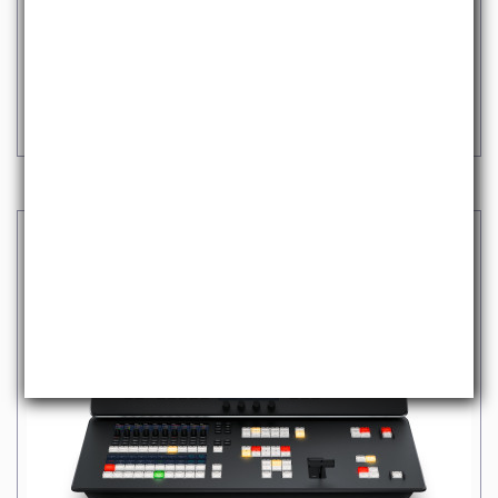
ATEM TELEVISION STUDIO HD8
2.415,00 €
iva escl.
2.946,30 €
Iva incl.