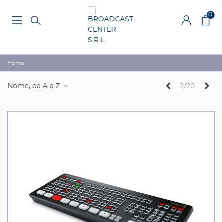
0
Home
Precedente
Suc
Nome, da A a Z
2/20