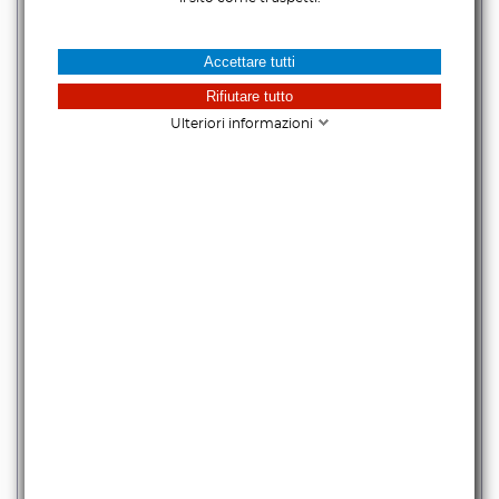
Accettare tutti
Rifiutare tutto
Ulteriori informazioni
ATEM SDI
309,00 €
iva escl.
376,98 €
Iva incl.